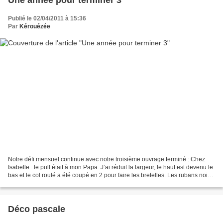
Publié le 02/04/2011 à 15:36
Par
Kérouézée
Notre défi mensuel continue avec notre troisième ouvrage terminé : Chez
Isabelle : le pull était à mon Papa. J’ai réduit la largeur, le haut est devenu le
bas et le col roulé a été coupé en 2 pour faire les bretelles. Les rubans noirs
sont les attaches...
Déco pascale