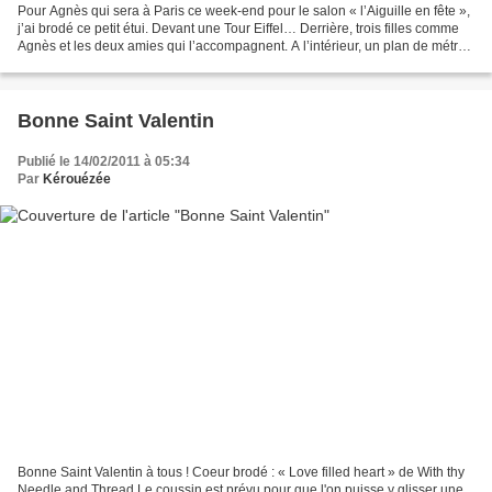
Pour Agnès qui sera à Paris ce week-end pour le salon « l’Aiguille en fête »,
j’ai brodé ce petit étui. Devant une Tour Eiffel… Derrière, trois filles comme
Agnès et les deux amies qui l’accompagnent. A l’intérieur, un plan de métro
et quelques tickets....
Bonne Saint Valentin
Publié le 14/02/2011 à 05:34
Par
Kérouézée
Bonne Saint Valentin à tous ! Coeur brodé : « Love filled heart » de With thy
Needle and Thread Le coussin est prévu pour que l'on puisse y glisser une