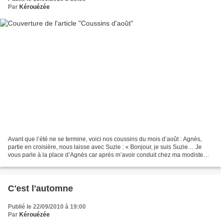
Par
Kérouézée
Avant que l’été ne se termine, voici nos coussins du mois d’août : Agnès,
partie en croisière, nous laisse avec Suzie : « Bonjour, je suis Suzie… Je
vous parle à la place d’Agnès car après m’avoir conduit chez ma modiste
préférée, elle est partie en vacances...
C'est l'automne
Publié le 22/09/2010 à 19:00
Par
Kérouézée