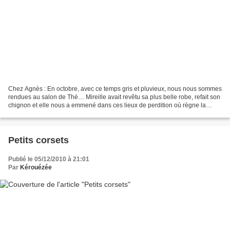
Chez Agnès : En octobre, avec ce temps gris et pluvieux, nous nous sommes
rendues au salon de Thé… Mireille avait revêtu sa plus belle robe, refait son
chignon et elle nous a emmené dans ces lieux de perdition où règne la
gourmandise… La théière est maintenant...
Petits corsets
Publié le 05/12/2010 à 21:01
Par
Kérouézée