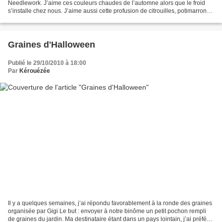
Needlework. J’aime ces couleurs chaudes de l’automne alors que le froid
s’installe chez nous. J’aime aussi cette profusion de citrouilles, potimarrons,
courges et autres cucurbitacées....
Graines d'Halloween
Publié le 29/10/2010 à 18:00
Par
Kérouézée
Il y a quelques semaines, j’ai répondu favorablement à la ronde des graines
organisée par Gigi Le but : envoyer à notre binôme un petit pochon rempli
de graines du jardin. Ma destinataire étant dans un pays lointain, j’ai préféré