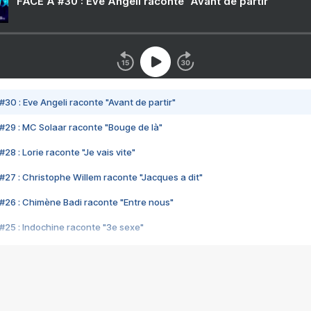
FACE A #30 : Eve Angeli raconte "Avant de partir"
#30 : Eve Angeli raconte "Avant de partir"
#29 : MC Solaar raconte "Bouge de là"
28 : Lorie raconte "Je vais vite"
#27 : Christophe Willem raconte "Jacques a dit"
#26 : Chimène Badi raconte "Entre nous"
#25 : Indochine raconte "3e sexe"
#24 : Zaho raconte "C'est chelou"
#23 : Patrick Bruel raconte "Au café des délices"
#22 : Kyo raconte "Le chemin"