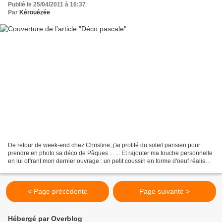
Publié le 25/04/2011 à 16:37
Par
Kérouézée
De retour de week-end chez Christine, j'ai profité du soleil parisien pour
prendre en photo sa déco de Pâques ... ... Et rajouter ma touche personnelle
en lui offrant mon dernier ouvrage : un petit coussin en forme d'oeuf réalisé
d'après la grille de...
< Page précédente
Page suivante >
Hébergé par Overblog