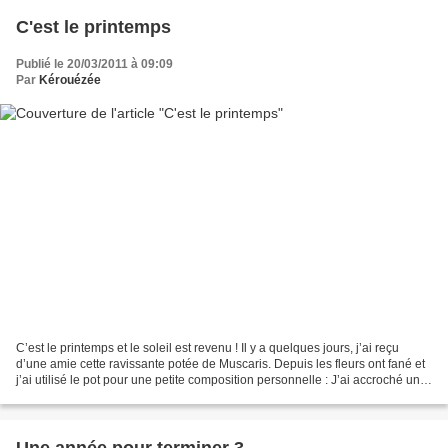
C'est le printemps
Publié le 20/03/2011 à 09:09
Par
Kérouézée
C’est le printemps et le soleil est revenu ! Il y a quelques jours, j’ai reçu
d’une amie cette ravissante potée de Muscaris. Depuis les fleurs ont fané et
j’ai utilisé le pot pour une petite composition personnelle : J’ai accroché un
petit oiseau façon...
Une année pour terminer 3