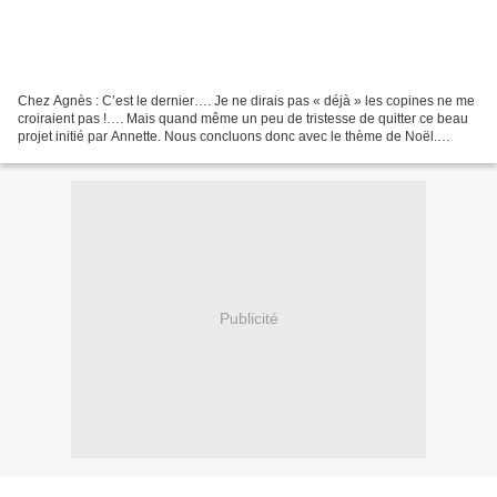
Chez Agnès : C’est le dernier…. Je ne dirais pas « déjà » les copines ne me
croiraient pas !…. Mais quand même un peu de tristesse de quitter ce beau
projet initié par Annette. Nous concluons donc avec le thème de Noël.
Moment cher à mon cœur. Noël est...
Publicité