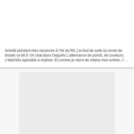
Acheté pendant mes vacances à l’Ile de Ré, j’ai tout de suite eu envie de
broder ce kit d’ Un chat dans l'aiguille L’alternance de points, de couleurs,
c’était très agréable à réaliser. Et comme je viens de refaire mon entrée, c’est
pour moi l’occasion...