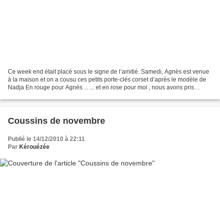
Ce week end était placé sous le signe de l’amitié. Samedi, Agnès est venue
à la maison et on a cousu ces petits porte-clés corset d’après le modèle de
Nadja En rouge pour Agnès ... ... et en rose pour moi , nous avons pris
beaucoup de plaisir à coudre...
Coussins de novembre
Publié le 14/12/2010 à 22:11
Par
Kérouézée