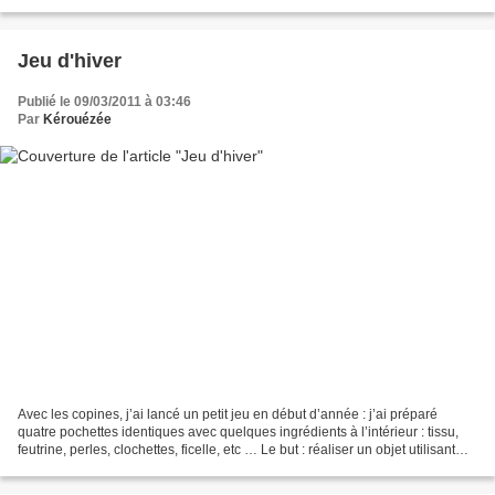
jolie carte écrite...
Jeu d'hiver
Publié le 09/03/2011 à 03:46
Par
Kérouézée
Avec les copines, j’ai lancé un petit jeu en début d’année : j’ai préparé
quatre pochettes identiques avec quelques ingrédients à l’intérieur : tissu,
feutrine, perles, clochettes, ficelle, etc … Le but : réaliser un objet utilisant
chaque élément partiellement...