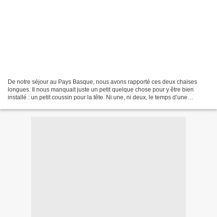
De notre séjour au Pays Basque, nous avons rapporté ces deux chaises
longues. Il nous manquait juste un petit quelque chose pour y être bien
installé : un petit coussin pour la tête. Ni une, ni deux, le temps d’une
(grosse) sieste, j’ai pris une vieille...