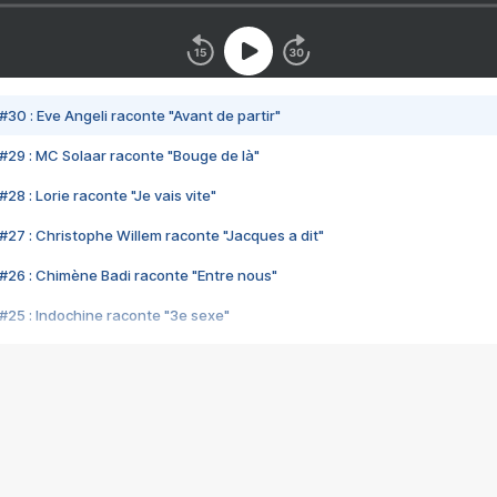
#30 : Eve Angeli raconte "Avant de partir"
#29 : MC Solaar raconte "Bouge de là"
28 : Lorie raconte "Je vais vite"
#27 : Christophe Willem raconte "Jacques a dit"
#26 : Chimène Badi raconte "Entre nous"
#25 : Indochine raconte "3e sexe"
#24 : Zaho raconte "C'est chelou"
#23 : Patrick Bruel raconte "Au café des délices"
#22 : Kyo raconte "Le chemin"
#21 : Nolwenn Leroy raconte "Cassé"