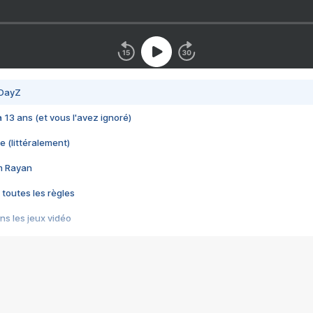
 DayZ
 a 13 ans (et vous l'avez ignoré)
e (littéralement)
im Rayan
 toutes les règles
s les jeux vidéo
us choquant de Rockstar ? - Le scandale BULLY
e plus moche de Steam
du RÊVE tourne au CAUCHEMAR