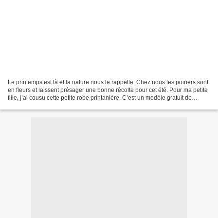
Le printemps est là et la nature nous le rappelle. Chez nous les poiriers sont
en fleurs et laissent présager une bonne récolte pour cet été. Pour ma petite
fille, j’ai cousu cette petite robe printanière. C’est un modèle gratuit de
louandme , très bien...