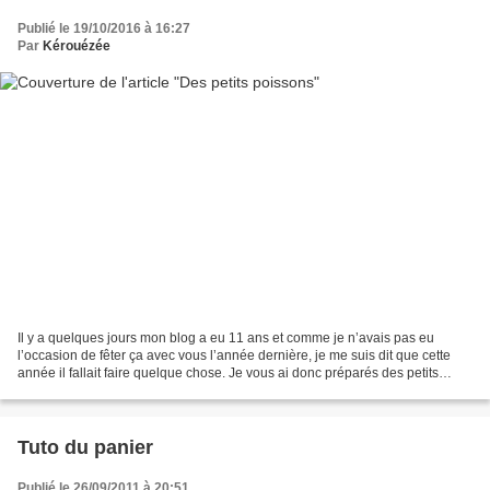
Publié le 19/10/2016 à 16:27
Par
Kérouézée
Il y a quelques jours mon blog a eu 11 ans et comme je n’avais pas eu
l’occasion de fêter ça avec vous l’année dernière, je me suis dit que cette
année il fallait faire quelque chose. Je vous ai donc préparés des petits
cadeaux en forme de … SARDINES...
Tuto du panier
Publié le 26/09/2011 à 20:51