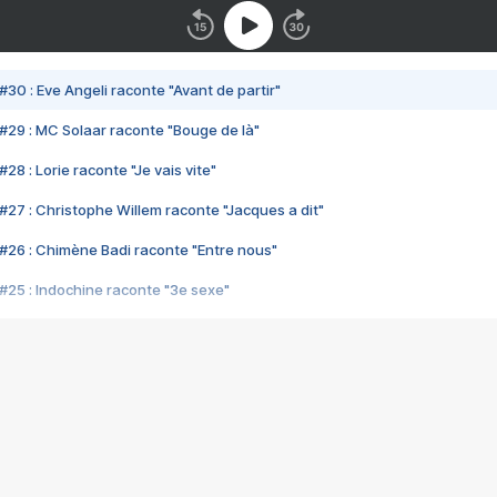
#30 : Eve Angeli raconte "Avant de partir"
#29 : MC Solaar raconte "Bouge de là"
28 : Lorie raconte "Je vais vite"
#27 : Christophe Willem raconte "Jacques a dit"
#26 : Chimène Badi raconte "Entre nous"
#25 : Indochine raconte "3e sexe"
#24 : Zaho raconte "C'est chelou"
#23 : Patrick Bruel raconte "Au café des délices"
#22 : Kyo raconte "Le chemin"
#21 : Nolwenn Leroy raconte "Cassé"
#20 : Patrick Hernandez raconte "Born to be alive"