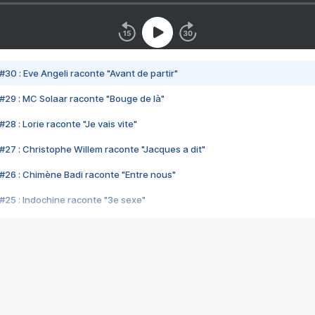
#30 : Eve Angeli raconte "Avant de partir"
#29 : MC Solaar raconte "Bouge de là"
28 : Lorie raconte "Je vais vite"
#27 : Christophe Willem raconte "Jacques a dit"
#26 : Chimène Badi raconte "Entre nous"
#25 : Indochine raconte "3e sexe"
#24 : Zaho raconte "C'est chelou"
#23 : Patrick Bruel raconte "Au café des délices"
#22 : Kyo raconte "Le chemin"
#21 : Nolwenn Leroy raconte "Cassé"