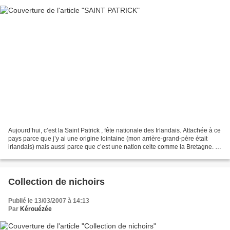
Aujourd’hui, c’est la Saint Patrick , fête nationale des Irlandais. Attachée à ce
pays parce que j’y ai une origine lointaine (mon arrière-grand-père était
irlandais) mais aussi parce que c’est une nation celte comme la Bretagne. Il
y a quelques années,...
Collection de nichoirs
Publié le 13/03/2007 à 14:13
Par
Kérouézée