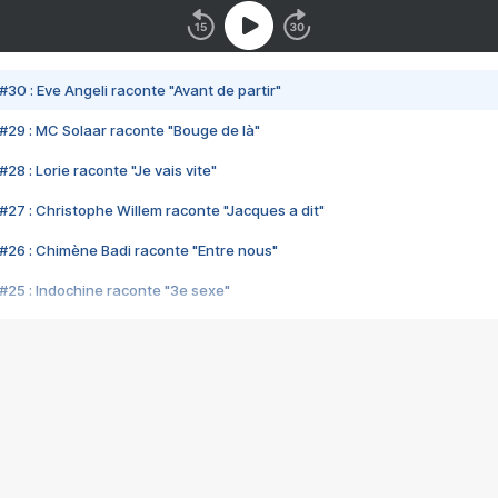
#30 : Eve Angeli raconte "Avant de partir"
#29 : MC Solaar raconte "Bouge de là"
28 : Lorie raconte "Je vais vite"
#27 : Christophe Willem raconte "Jacques a dit"
#26 : Chimène Badi raconte "Entre nous"
#25 : Indochine raconte "3e sexe"
#24 : Zaho raconte "C'est chelou"
#23 : Patrick Bruel raconte "Au café des délices"
#22 : Kyo raconte "Le chemin"
#21 : Nolwenn Leroy raconte "Cassé"
#20 : Patrick Hernandez raconte "Born to be alive"