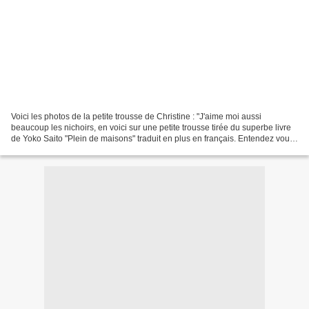
Voici les photos de la petite trousse de Christine : "J'aime moi aussi
beaucoup les nichoirs, en voici sur une petite trousse tirée du superbe livre
de Yoko Saito "Plein de maisons" traduit en plus en français. Entendez vous
le chants des oiseaux !" "So...