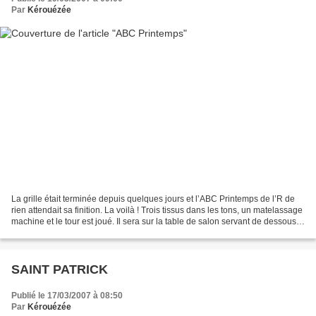
Par
Kérouézée
La grille était terminée depuis quelques jours et l’ABC Printemps de l’R de
rien attendait sa finition. La voilà ! Trois tissus dans les tons, un matelassage
machine et le tour est joué. Il sera sur la table de salon servant de dessous
de théière à moins...
SAINT PATRICK
Publié le 17/03/2007 à 08:50
Par
Kérouézée