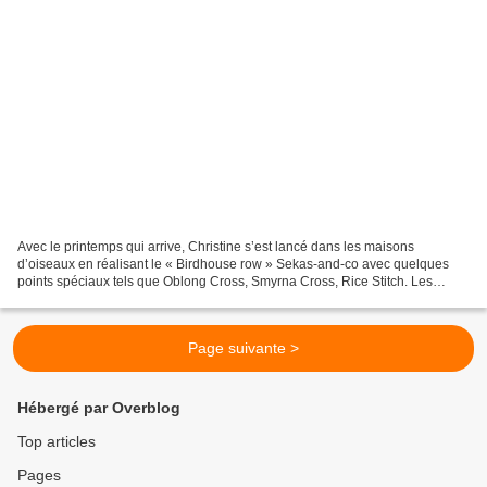
Avec le printemps qui arrive, Christine s’est lancé dans les maisons
d’oiseaux en réalisant le « Birdhouse row » Sekas-and-co avec quelques
points spéciaux tels que Oblong Cross, Smyrna Cross, Rice Stitch. Les
boutons ont été réalisés en pâte FIMO par...
Page suivante >
Hébergé par Overblog
Top articles
Pages