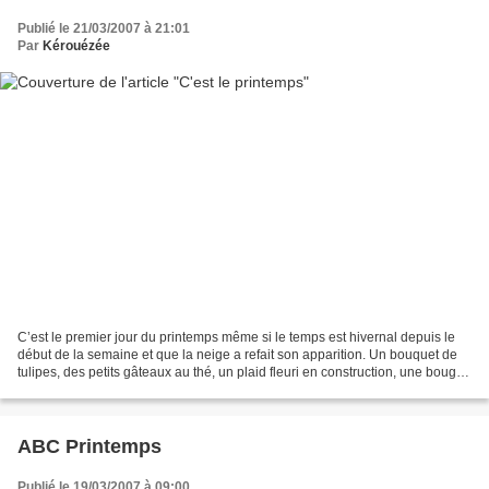
Publié le 21/03/2007 à 21:01
Par
Kérouézée
C’est le premier jour du printemps même si le temps est hivernal depuis le
début de la semaine et que la neige a refait son apparition. Un bouquet de
tulipes, des petits gâteaux au thé, un plaid fleuri en construction, une bougie
parfumée, voici mon printemps...
ABC Printemps
Publié le 19/03/2007 à 09:00