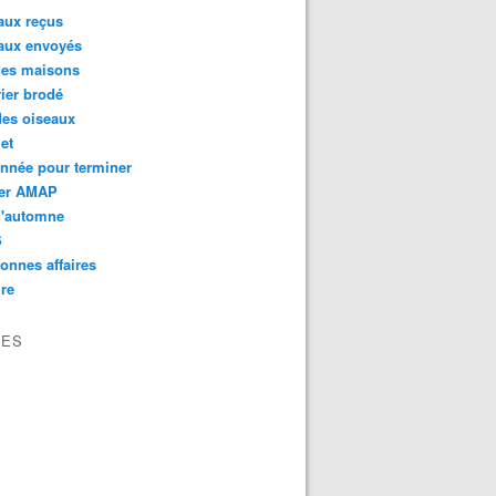
aux reçus
aux envoyés
des maisons
ier brodé
des oiseaux
et
nnée pour terminer
er AMAP
d'automne
S
onnes affaires
re
VES