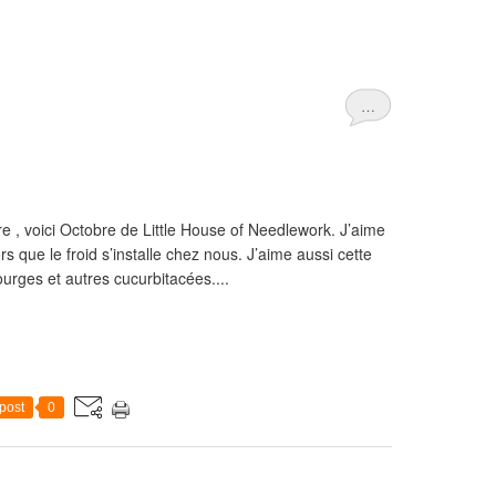
…
 , voici Octobre de Little House of Needlework. J’aime
 que le froid s’installe chez nous. J’aime aussi cette
ourges et autres cucurbitacées....
post
0