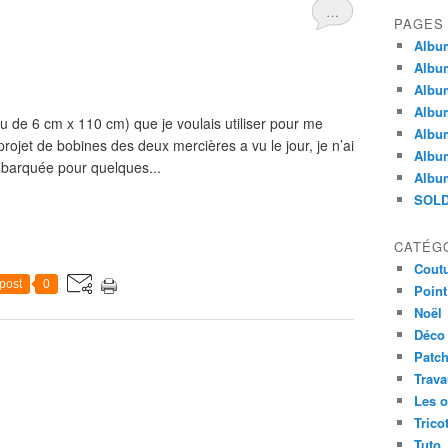
…
PAGES
Album
Albu
Album
Album
ssu de 6 cm x 110 cm) que je voulais utiliser pour me
Album
projet de bobines des deux mercières a vu le jour, je n’ai
Album
mbarquée pour quelques...
Album
SOLD
CATÉG
Cout
post
0
Point
Noël
Déco
Patc
Trav
Les o
Trico
Tuto