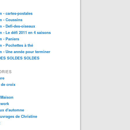
 - cartes-postales
m - Coussins
 - Defi-des-oiseaux
 - Le défi 2011 en 4 saisons
 - Paniers
 - Pochettes à thé
 - Une année pour terminer
ES SOLDES SOLDES
ORIES
ure
 de croix
 Maison
hwork
aux d'automne
uvrages de Christine
t