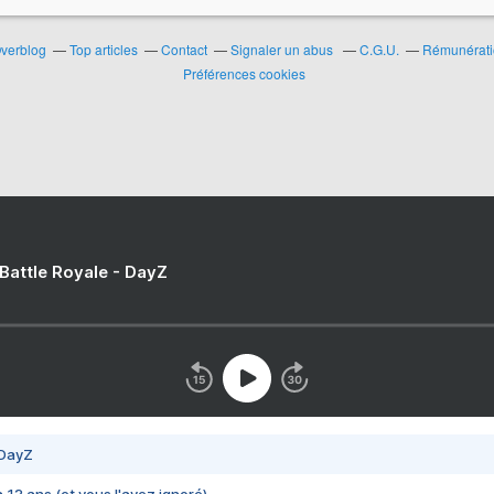
Overblog
Top articles
Contact
Signaler un abus
C.G.U.
Rémunératio
Préférences cookies
 Battle Royale - DayZ
 DayZ