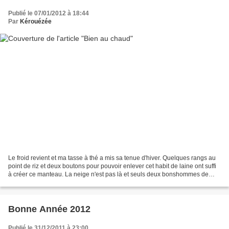
Publié le 07/01/2012 à 18:44
Par
Kérouézée
Le froid revient et ma tasse à thé a mis sa tenue d'hiver. Quelques rangs au
point de riz et deux boutons pour pouvoir enlever cet habit de laine ont suffi
à créer ce manteau. La neige n'est pas là et seuls deux bonshommes de
neige ou plutôt de ficelle...
Bonne Année 2012
Publié le 31/12/2011 à 23:00