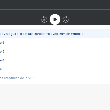
bey Maguire, c'est lui ! Rencontre avec Damien Witecka
e 6
e 5
e 4
e 3
s créatrices de la VF !
e 2
e 1
e Mektoub My Love arrive enfin ! Rencontre avec Shaïn Boumedine et Sal