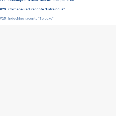
#26 : Chimène Badi raconte "Entre nous"
#25 : Indochine raconte "3e sexe"
#24 : Zaho raconte "C'est chelou"
#23 : Patrick Bruel raconte "Au café des délices"
#22 : Kyo raconte "Le chemin"
#21 : Nolwenn Leroy raconte "Cassé"
#20 : Patrick Hernandez raconte "Born to be alive"
#19 : Lorie raconte "Près de moi"
#18 : Michael Jones raconte "A nos actes manqués" (avec Jean-Jacque
#17 : Khaled raconte "Aïcha"
#16 : Corneille raconte "Parce qu'on vient de loin"
#15 : Indochine raconte "L'aventurier"