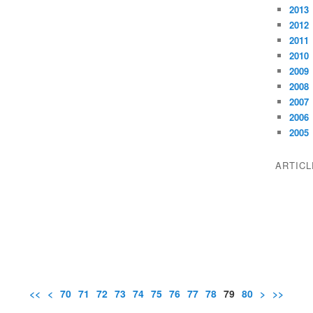
2013
2012
2011
2010
2009
2008
2007
2006
2005
ARTIC
<<
<
10
20
30
40
50
60
70
71
72
73
74
75
76
77
78
79
80
>
>>