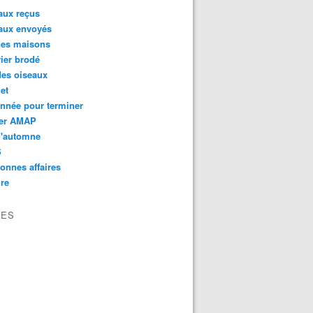
aux reçus
aux envoyés
des maisons
ier brodé
des oiseaux
et
nnée pour terminer
er AMAP
d'automne
S
onnes affaires
re
VES