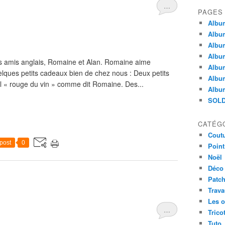
…
PAGES
Album
Albu
Album
Album
 amis anglais, Romaine et Alan. Romaine aime
Album
elques petits cadeaux bien de chez nous : Deux petits
Album
fil « rouge du vin » comme dit Romaine. Des...
Album
SOLD
CATÉG
Cout
post
0
Point
Noël
Déco
Patc
Trav
Les o
…
Trico
Tuto