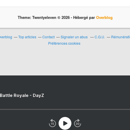
Theme: Twentyeleven © 2026 -
Hébergé par
Overblog
Overblog
Top articles
Contact
Signaler un abus
C.G.U.
Rémunératio
Préférences cookies
 Battle Royale - DayZ