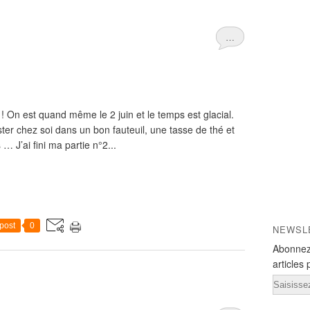
…
 ! On est quand même le 2 juin et le temps est glacial.
ter chez soi dans un bon fauteuil, une tasse de thé et
 J’ai fini ma partie n°2...
post
0
NEWSL
Abonnez
articles 
Email