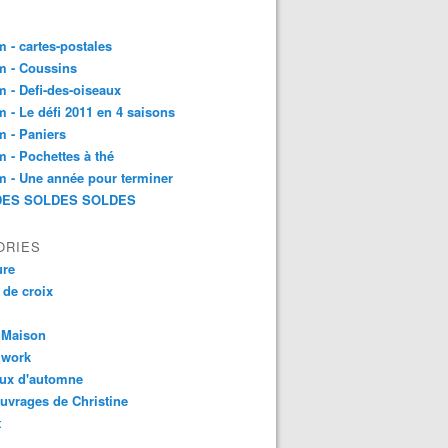
 - cartes-postales
m - Coussins
 - Defi-des-oiseaux
 - Le défi 2011 en 4 saisons
 - Paniers
 - Pochettes à thé
 - Une année pour terminer
ES SOLDES SOLDES
ORIES
ure
 de croix
 Maison
hwork
aux d'automne
uvrages de Christine
t