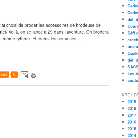
Cade
Cade
défi 
j’ai choisi de broder les accessoires de brodeuse de
Courr
t/ Voilà, on se lance à 29 dans l’aventure. On brodera
Défi 
u même rythme. Et toutes les semaines,...
croch
une a
Quak
défi 
SAC
Les b
post
0
coutu
ARCHI
2019
2018
2017
2016
2015
2014