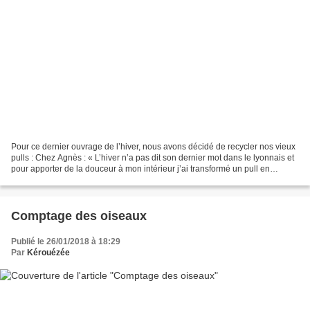
Pour ce dernier ouvrage de l’hiver, nous avons décidé de recycler nos vieux
pulls : Chez Agnès : « L’hiver n’a pas dit son dernier mot dans le lyonnais et
pour apporter de la douceur à mon intérieur j’ai transformé un pull en
coussins. La base est un...
Comptage des oiseaux
Publié le 26/01/2018 à 18:29
Par
Kérouézée