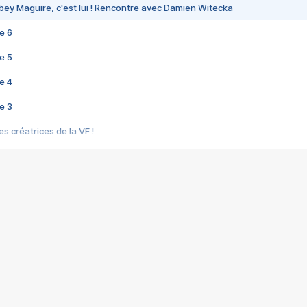
bey Maguire, c'est lui ! Rencontre avec Damien Witecka
e 6
e 5
e 4
e 3
s créatrices de la VF !
e 2
e 1
e Mektoub My Love arrive enfin ! Rencontre avec Shaïn Boumedine et Sal
i : après Toni en famille
elle réalise le bouleversant Dites lui que je l'aime
ais ! Rencontre autour de Vie privée de Rebecca Zlotowski
 de Marguerite, Grave... Rencontre avec Ella Rumpf