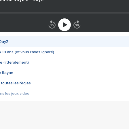
 DayZ
 a 13 ans (et vous l'avez ignoré)
e (littéralement)
im Rayan
 toutes les règles
s les jeux vidéo
us choquant de Rockstar ? - Le scandale BULLY
e plus moche de Steam
du RÊVE tourne au CAUCHEMAR