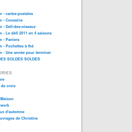
 - cartes-postales
m - Coussins
 - Defi-des-oiseaux
 - Le défi 2011 en 4 saisons
 - Paniers
 - Pochettes à thé
 - Une année pour terminer
ES SOLDES SOLDES
ORIES
ure
 de croix
 Maison
hwork
aux d'automne
uvrages de Christine
t