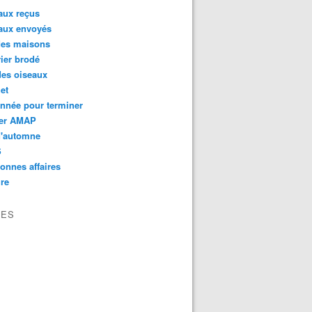
aux reçus
aux envoyés
des maisons
ier brodé
des oiseaux
et
nnée pour terminer
er AMAP
d'automne
S
onnes affaires
re
VES