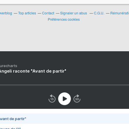
Overblog
Top articles
Contact
Signaler un abus
C.G.U.
Rémunératio
Préférences cookies
Purecharts
ngeli raconte "Avant de partir"
vant de partir"