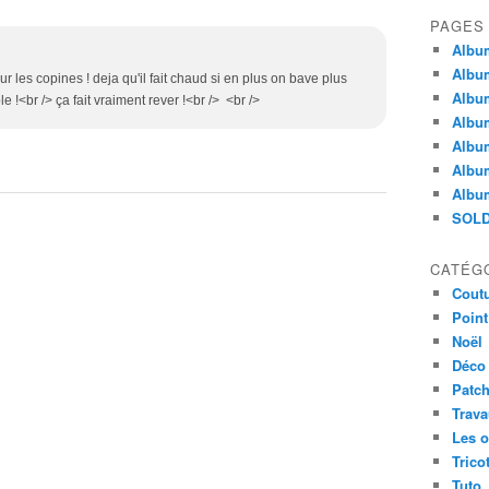
PAGES
Album
Albu
ur les copines ! deja qu'il fait chaud si en plus on bave plus
Album
ble !<br /> ça fait vraiment rever !<br /> <br />
Album
Album
Album
Album
SOLD
CATÉG
Cout
Point
Noël
Déco
Patc
Trav
Les o
Trico
Tuto