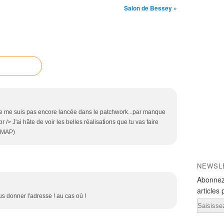
Salon de Bessey »
je ne me suis pas encore lancée dans le patchwork...par manque
 /> J'ai hâte de voir les belles réalisations que tu vas faire
 AMAP)
NEWSL
Abonnez
articles 
us donner l'adresse ! au cas où !
Email