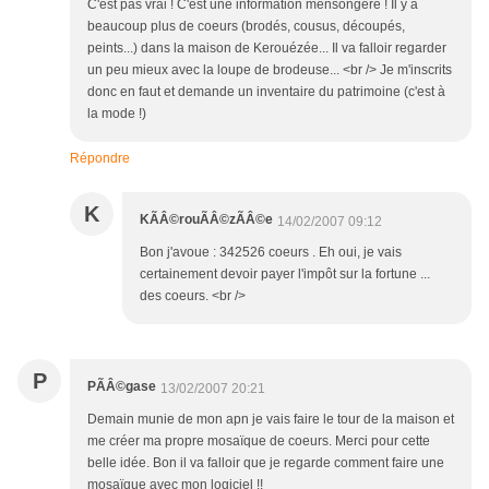
C'est pas vrai ! C'est une information mensongère ! Il y a
beaucoup plus de coeurs (brodés, cousus, découpés,
peints...) dans la maison de Kerouézée... Il va falloir regarder
un peu mieux avec la loupe de brodeuse... <br /> Je m'inscrits
donc en faut et demande un inventaire du patrimoine (c'est à
la mode !)
Répondre
K
KÃÂ©rouÃÂ©zÃÂ©e
14/02/2007 09:12
Bon j'avoue : 342526 coeurs . Eh oui, je vais
certainement devoir payer l'impôt sur la fortune ...
des coeurs. <br />
P
PÃÂ©gase
13/02/2007 20:21
Demain munie de mon apn je vais faire le tour de la maison et
me créer ma propre mosaïque de coeurs. Merci pour cette
belle idée. Bon il va falloir que je regarde comment faire une
mosaïque avec mon logiciel !!