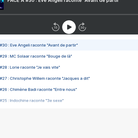
FACE A #30 : Eve Angeli raconte "Avant de partir"
#30 : Eve Angeli raconte "Avant de partir"
#29 : MC Solaar raconte "Bouge de là"
28 : Lorie raconte "Je vais vite"
#27 : Christophe Willem raconte "Jacques a dit"
#26 : Chimène Badi raconte "Entre nous"
#25 : Indochine raconte "3e sexe"
#24 : Zaho raconte "C'est chelou"
#23 : Patrick Bruel raconte "Au café des délices"
#22 : Kyo raconte "Le chemin"