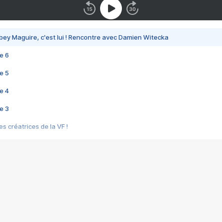
bey Maguire, c'est lui ! Rencontre avec Damien Witecka
e 6
e 5
e 4
e 3
s créatrices de la VF !
e 2
e 1
e Mektoub My Love arrive enfin ! Rencontre avec Shaïn Boumedine et Sal
i : après Toni en famille
elle réalise le bouleversant Dites lui que je l'aime