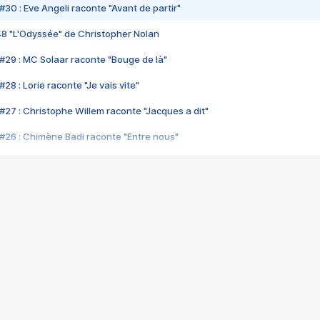
#30 : Eve Angeli raconte "Avant de partir"
48 "L'Odyssée" de Christopher Nolan
#29 : MC Solaar raconte "Bouge de là"
28 : Lorie raconte "Je vais vite"
#27 : Christophe Willem raconte "Jacques a dit"
#26 : Chimène Badi raconte "Entre nous"
#25 : Indochine raconte "3e sexe"
#24 : Zaho raconte "C'est chelou"
#23 : Patrick Bruel raconte "Au café des délices"
#22 : Kyo raconte "Le chemin"
#21 : Nolwenn Leroy raconte "Cassé"
#20 : Patrick Hernandez raconte "Born to be alive"
#19 : Lorie raconte "Près de moi"