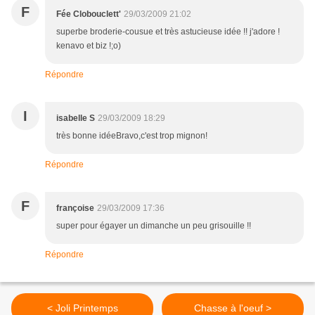
F
Fée Clobouclett'
29/03/2009 21:02
superbe broderie-cousue et très astucieuse idée !! j'adore !
kenavo et biz !;o)
Répondre
I
isabelle S
29/03/2009 18:29
très bonne idéeBravo,c'est trop mignon!
Répondre
F
françoise
29/03/2009 17:36
super pour égayer un dimanche un peu grisouille !!
Répondre
< Joli Printemps
Chasse à l'oeuf >