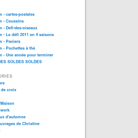
 - cartes-postales
m - Coussins
 - Defi-des-oiseaux
 - Le défi 2011 en 4 saisons
 - Paniers
 - Pochettes à thé
 - Une année pour terminer
ES SOLDES SOLDES
ORIES
ure
 de croix
 Maison
hwork
aux d'automne
uvrages de Christine
t