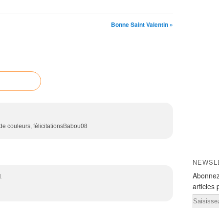
Bonne Saint Valentin »
 de couleurs, félicitationsBabou08
NEWSL
Abonnez
1
articles 
Email