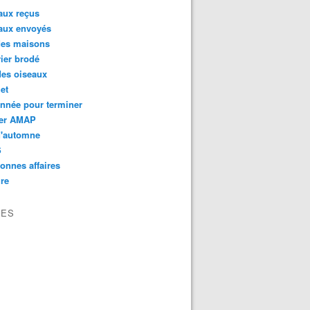
aux reçus
aux envoyés
des maisons
ier brodé
des oiseaux
et
nnée pour terminer
er AMAP
d'automne
S
onnes affaires
re
VES