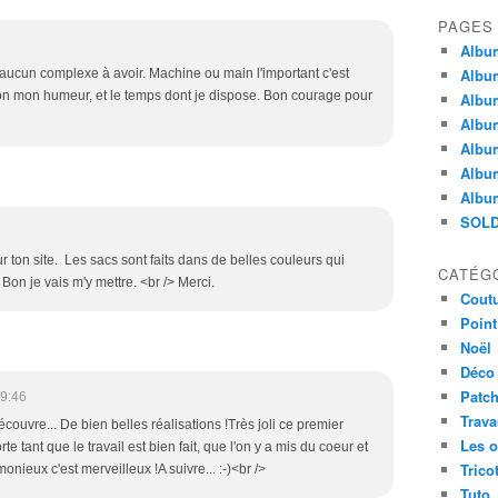
PAGES
Album
Albu
as aucun complexe à avoir. Machine ou main l'important c'est
 selon mon humeur, et le temps dont je dispose. Bon courage pour
Album
Album
Album
Album
Album
SOLD
ur ton site. Les sacs sont faits dans de belles couleurs qui
CATÉG
 Bon je vais m'y mettre. <br /> Merci.
Cout
Point
Noël
Déco
Patc
9:46
Trav
écouvre... De bien belles réalisations !Très joli ce premier
Les o
 tant que le travail est bien fait, que l'on y a mis du coeur et
Trico
rmonieux c'est merveilleux !A suivre... :-)<br />
Tuto