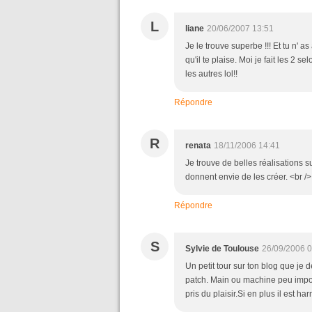
L
liane
20/06/2007 13:51
Je le trouve superbe !!! Et tu n' 
qu'il te plaise. Moi je fait les 2
les autres lol!!
Répondre
R
renata
18/11/2006 14:41
Je trouve de belles réalisations s
donnent envie de les créer. <br />
Répondre
S
Sylvie de Toulouse
26/09/2006 0
Un petit tour sur ton blog que je d
patch. Main ou machine peu importe
pris du plaisir.Si en plus il est ha