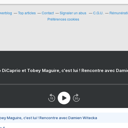
Overblog
Top articles
Contact
Signaler un abus
C.G.U.
Rémunératio
Préférences cookies
 DiCaprio et Tobey Maguire, c'est lui ! Rencontre avec Dam
bey Maguire, c'est lui ! Rencontre avec Damien Witecka