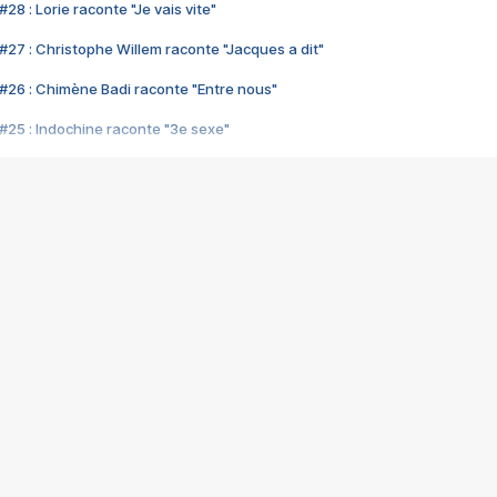
28 : Lorie raconte "Je vais vite"
#27 : Christophe Willem raconte "Jacques a dit"
#26 : Chimène Badi raconte "Entre nous"
#25 : Indochine raconte "3e sexe"
#24 : Zaho raconte "C'est chelou"
#23 : Patrick Bruel raconte "Au café des délices"
#22 : Kyo raconte "Le chemin"
#21 : Nolwenn Leroy raconte "Cassé"
#20 : Patrick Hernandez raconte "Born to be alive"
#19 : Lorie raconte "Près de moi"
#18 : Michael Jones raconte "A nos actes manqués" (avec Jean-Jacque
#17 : Khaled raconte "Aïcha"
#16 : Corneille raconte "Parce qu'on vient de loin"