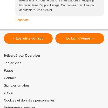
m'essaye à la broderie blanche mais d'abord il faut que je
trouve un livre d'apprentissage; Connaîtrais tu un livre pour
débutante ? Biz à bientôt
Répondre
< Les lutins de Tilda
Le lutin d'Agnès >
Hébergé par Overblog
Top articles
Pages
Contact
Signaler un abus
C.G.U.
Cookies et données personnelles
Préférences cookies