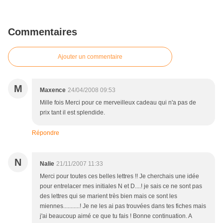
Commentaires
Ajouter un commentaire
M
Maxence
24/04/2008 09:53
Mille fois Merci pour ce merveilleux cadeau qui n'a pas de
prix tant il est splendide.
Répondre
N
Nalie
21/11/2007 11:33
Merci pour toutes ces belles lettres !! Je cherchais une idée
pour entrelacer mes initiales N et D....! je sais ce ne sont pas
des lettres qui se marient très bien mais ce sont les
miennes...........! Je ne les ai pas trouvées dans tes fiches mais
j'ai beaucoup aimé ce que tu fais ! Bonne continuation. A