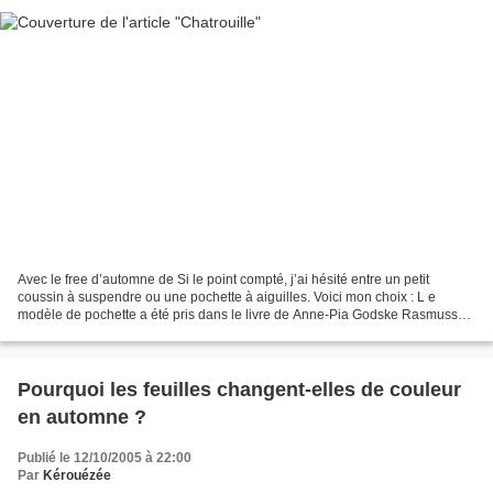
Avec le free d’automne de Si le point compté, j’ai hésité entre un petit
coussin à suspendre ou une pochette à aiguilles. Voici mon choix : L e
modèle de pochette a été pris dans le livre de Anne-Pia Godske Rasmussen
qui s’intitule Fein eingefadelt. Je...
Pourquoi les feuilles changent-elles de couleur
en automne ?
Publié le 12/10/2005 à 22:00
Par
Kérouézée