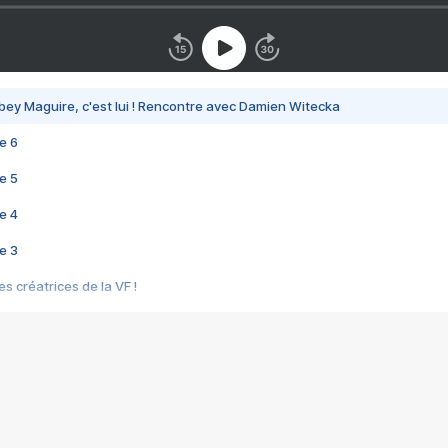
bey Maguire, c'est lui ! Rencontre avec Damien Witecka
e 6
e 5
e 4
e 3
s créatrices de la VF !
e 2
e 1
e Mektoub My Love arrive enfin ! Rencontre avec Shaïn Boumedine et Sal
i : après Toni en famille