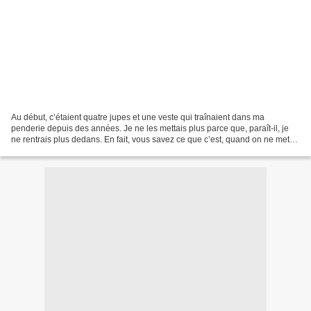
Au début, c’étaient quatre jupes et une veste qui traînaient dans ma
penderie depuis des années. Je ne les mettais plus parce que, paraît-il, je
ne rentrais plus dedans. En fait, vous savez ce que c’est, quand on ne met
pas régulièrement ses vêtements,...