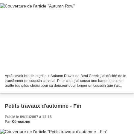
Après avoir brodé la grille « Autumn Row » de Bent Creek, j’ai décidé de le
transformer en coussin cervical. Pour cela, j’ai cousu une bande de coton
gratté (ou pilou choisi pour sa douceur)pour former un coussin que j’ai
ensuite rempli d’un kilo de blé...
Petits travaux d'automne - Fin
Publié le 09/11/2007 à 13:16
Par
Kérouézée