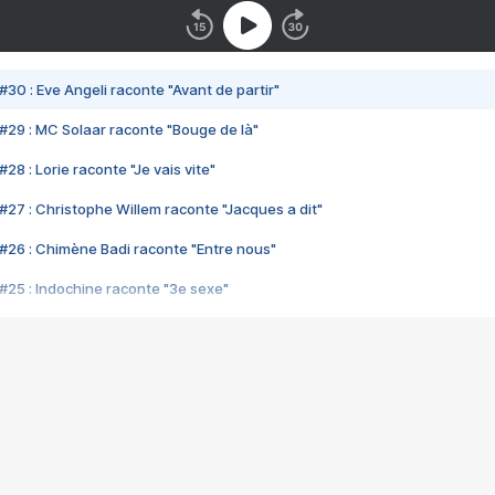
#30 : Eve Angeli raconte "Avant de partir"
#29 : MC Solaar raconte "Bouge de là"
28 : Lorie raconte "Je vais vite"
#27 : Christophe Willem raconte "Jacques a dit"
#26 : Chimène Badi raconte "Entre nous"
#25 : Indochine raconte "3e sexe"
#24 : Zaho raconte "C'est chelou"
#23 : Patrick Bruel raconte "Au café des délices"
#22 : Kyo raconte "Le chemin"
#21 : Nolwenn Leroy raconte "Cassé"
#20 : Patrick Hernandez raconte "Born to be alive"