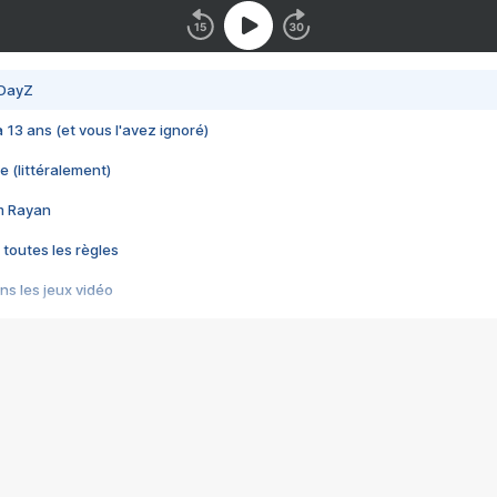
 DayZ
 a 13 ans (et vous l'avez ignoré)
e (littéralement)
im Rayan
 toutes les règles
s les jeux vidéo
us choquant de Rockstar ? - Le scandale BULLY
e plus moche de Steam
du RÊVE tourne au CAUCHEMAR
pendant 8 heures
it… à tort