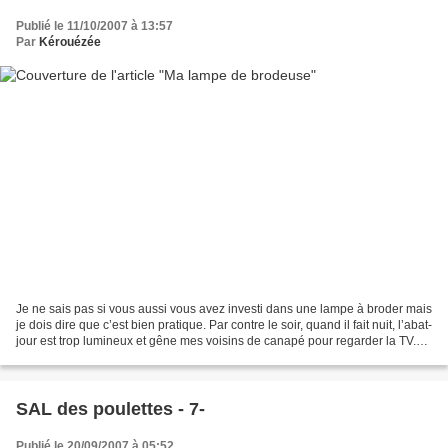
Publié le 11/10/2007 à 13:57
Par
Kérouézée
Je ne sais pas si vous aussi vous avez investi dans une lampe à broder mais
je dois dire que c’est bien pratique. Par contre le soir, quand il fait nuit, l’abat-
jour est trop lumineux et gêne mes voisins de canapé pour regarder la TV.
J’ai donc confectionné...
SAL des poulettes - 7-
Publié le 20/09/2007 à 05:52