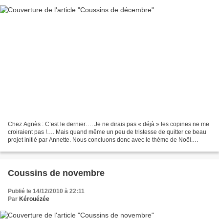
Chez Agnès : C’est le dernier…. Je ne dirais pas « déjà » les copines ne me
croiraient pas !…. Mais quand même un peu de tristesse de quitter ce beau
projet initié par Annette. Nous concluons donc avec le thème de Noël.
Moment cher à mon cœur. Noël est...
Coussins de novembre
Publié le 14/12/2010 à 22:11
Par
Kérouézée