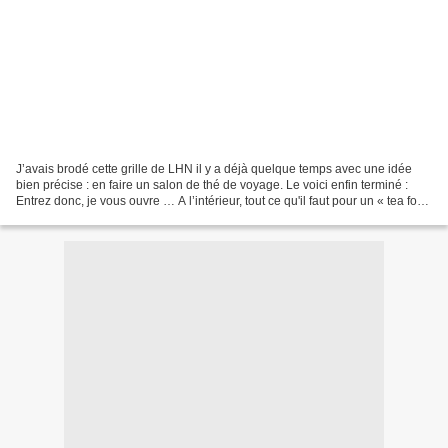
J’avais brodé cette grille de LHN il y a déjà quelque temps avec une idée
bien précise : en faire un salon de thé de voyage. Le voici enfin terminé :
Entrez donc, je vous ouvre … A l’intérieur, tout ce qu'il faut pour un « tea for
two » Une bouilloire,...