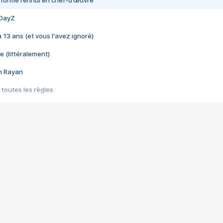
nsformé l’ennui en chef-d’œuvre
 DayZ
 a 13 ans (et vous l'avez ignoré)
e (littéralement)
im Rayan
 toutes les règles
s les jeux vidéo
us choquant de Rockstar ? - Le scandale BULLY
e plus moche de Steam
du RÊVE tourne au CAUCHEMAR
pendant 8 heures
it… à tort
umiliés par un jeu vidéo