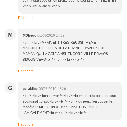
de matelassage et j'en profite pour te souhaiter un BEL ETE !
<br /> <br /> <br /> <br />
Répondre
M
MOIvero
06/08/2010 14:19
<br /> <br /> VRAIMENT TRES REUSSI MEME
MAGNIFIQUE ELLE A DE LA CHANCE D'AVOIR UNE
MAMAN QUI LA GATE AINSI ENCORE MILLE BRAVOS
BISOUS VERO<br /> <br /> <br /> <br />
Répondre
G
geraldine
06/08/2010 12:26
<br /> <br /> bonjour<br /> <br /> <br /> très très beau ton sac
et original ..bravo<br /> <br /> <br /> ou peux t'on trouver le
modéle ??MERCI<br /> <br /> <br /> BON PATCH
..AMICALEMENT<br /> <br /> <br /> <br />
Répondre