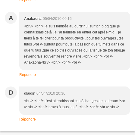
Répondre
A
Anakaona
05/04/2010 00:16
<br /> <br /> je suis tombée aujourd' hui sur ton blog que je
connaissais déjà .je l'ai feuilleté en entier cet après-midi . je
tiens à te féliciter pour ta productivité , pour tes ouvrages , tes
tutos ,<br /> surtout pour toute la passion que tu mets dans ce
que tu fais ,que ce soit tes ouvrages ou la tenue de ton blog.je
reviendrais souvent te rendre visite .<br /> <br /> <br />
Anakaona<br /> <br /> <br /> <br />
Répondre
D
dlaidin
04/04/2010 20:36
<br /> <br /> c'est attendrissant ces échanges de cadeaux !<br
/> <br /> <br /> bravo à tous les 2 !<br /> <br /> <br /> <br />
Répondre