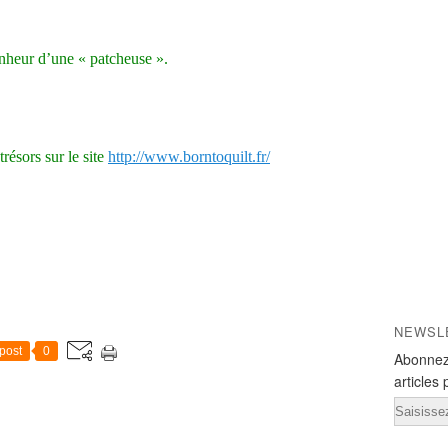
onheur d’une « patcheuse ».
résors sur le site
http://www.borntoquilt.fr/
NEWSL
post
0
Abonnez
articles 
Email