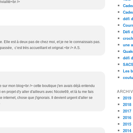
ivialité<br />
Cade
Cade
défi 
Courr
Défi 
croch
e. Elle est à deux pas de chez moi, et je ne le connaissais pas.
une a
 passée, c’est très accueillant et orignal.<br /> A.S.
Quak
défi 
SAC
Les b
coutu
 sur mon blog<br /> cette boutique j'en avais déjà entendu
ARCHI
i en projet d'y aller d'ailleurs avec Nicole69, et là tu me fais
2019
e internet, chose que j'ignorais. Il devient urgent d'aller se
)
2018
2017
2016
2015
2014