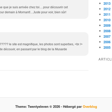
2013
e que je suis arrivée chez toi.....pour découvrir cet
2012
n tour demain à Mornant!....Juste pour voir, bien sûr!
2011
2010
2009
2008
2007
2006
 ?????? le site est magnifique, les photos sont superbes, <br />
2005
de découvir, en passant par le blog de la Musarde
ARTIC
Theme: Twentyeleven © 2026 -
Hébergé par
Overblog