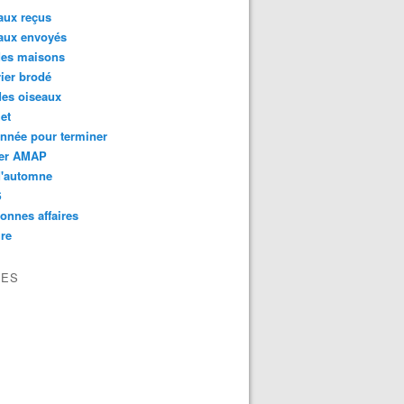
aux reçus
aux envoyés
des maisons
ier brodé
des oiseaux
et
nnée pour terminer
er AMAP
d'automne
S
onnes affaires
re
VES