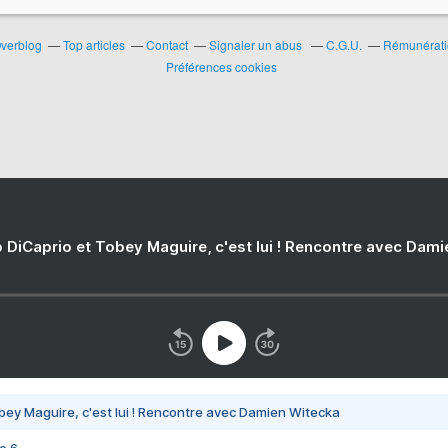
Overblog
Top articles
Contact
Signaler un abus
C.G.U.
Rémunératio
Préférences cookies
 DiCaprio et Tobey Maguire, c'est lui ! Rencontre avec Dam
bey Maguire, c'est lui ! Rencontre avec Damien Witecka