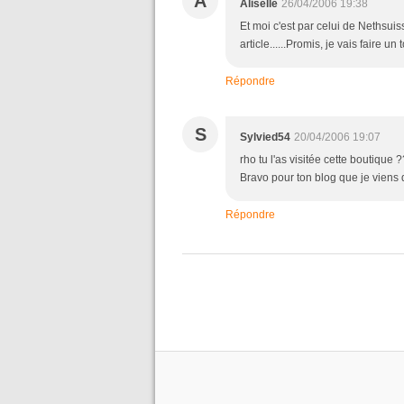
A
Aliselle
26/04/2006 19:38
Et moi c'est par celui de Nethsuiss
article......Promis, je vais faire u
Répondre
S
Sylvied54
20/04/2006 19:07
rho tu l'as visitée cette boutique
Bravo pour ton blog que je viens 
Répondre