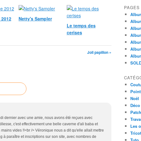
PAGES
Album
 2012
Netty's Sampler
Albu
Le temps des
Album
cerises
Album
Album
Album
Joli papillon »
Album
SOLD
CATÉG
Cout
Point
Noël
Déco
Patc
redi dernier avec une amie, nous avons été reçues avec
Trav
llesse, c'est effectivement une belle caverne d'ali baba et
Les o
ains vides !!<br /> Véronique nous a dit qu'elle allait mettre
Trico
ng à paraître et inscriptions sur son site, avec nombres de
Tuto