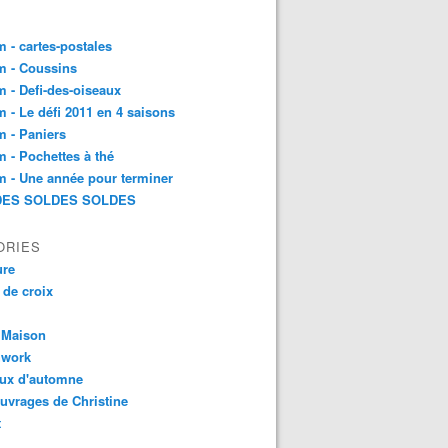
 - cartes-postales
m - Coussins
 - Defi-des-oiseaux
 - Le défi 2011 en 4 saisons
 - Paniers
 - Pochettes à thé
 - Une année pour terminer
ES SOLDES SOLDES
ORIES
ure
 de croix
 Maison
hwork
aux d'automne
uvrages de Christine
t