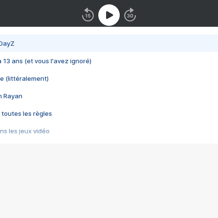
 DayZ
 a 13 ans (et vous l'avez ignoré)
e (littéralement)
im Rayan
 toutes les règles
s les jeux vidéo
us choquant de Rockstar ? - Le scandale BULLY
e plus moche de Steam
du RÊVE tourne au CAUCHEMAR
pendant 8 heures