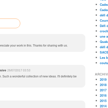
Cade
Cade
défi 
Courr
Défi 
croch
une a
Quak
reciate your work in this. Thanks for sharing with us.
défi 
SAC
Les b
coutu
usive
26/07/2017 03:53
ARCHI
. Such a wonderful collection of new ideas. I'll definitely be
2019
2018
2017
2016
2015
2014