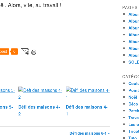
 Alors, vite, au travail !
PAGES
Album
Albu
Album
Album
Album
Album
post
0
Album
SOLD
CATÉG
Cout
Point
Noël
Déco
ons 5-
Défi des maisons 4-
Défi des maisons 4-
Patc
2
1
Trav
Les o
Trico
Défi des maisons 6-1 »
Tuto