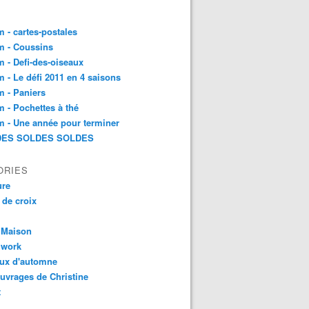
 - cartes-postales
m - Coussins
 - Defi-des-oiseaux
 - Le défi 2011 en 4 saisons
 - Paniers
 - Pochettes à thé
 - Une année pour terminer
ES SOLDES SOLDES
ORIES
ure
 de croix
 Maison
hwork
aux d'automne
uvrages de Christine
t