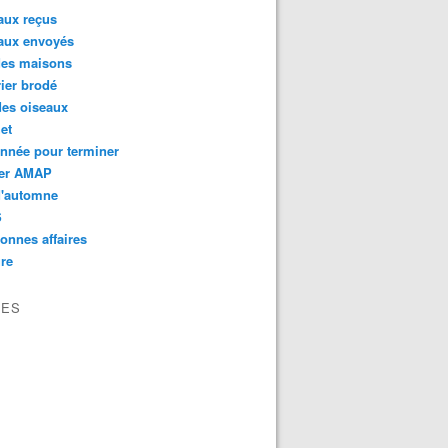
aux reçus
aux envoyés
des maisons
ier brodé
des oiseaux
et
nnée pour terminer
er AMAP
d'automne
S
onnes affaires
re
VES