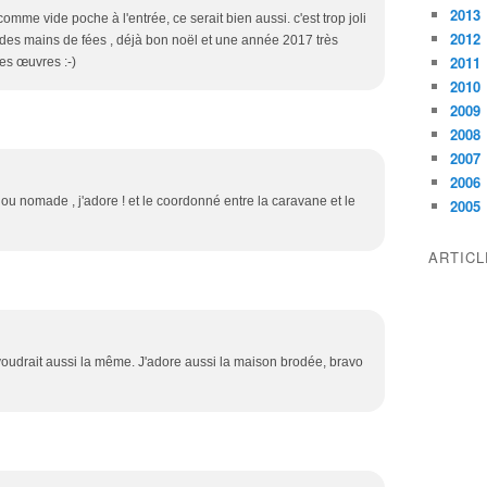
2013
 comme vide poche à l'entrée, ce serait bien aussi. c'est trop joli
2012
as des mains de fées , déjà bon noël et une année 2017 très
2011
tes œuvres :-)
2010
2009
2008
2007
2006
u nomade , j'adore ! et le coordonné entre la caravane et le
2005
ARTIC
udrait aussi la même. J'adore aussi la maison brodée, bravo