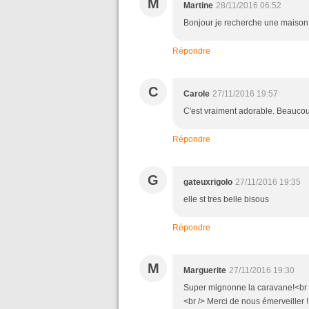
M
Martine
28/11/2016 06:52
Bonjour je recherche une maison po
Répondre
C
Carole
27/11/2016 19:57
C'est vraiment adorable. Beaucoup
Répondre
G
gateuxrigolo
27/11/2016 19:35
elle st tres belle bisous
Répondre
M
Marguerite
27/11/2016 19:30
Super mignonne la caravane!<br /
<br /> Merci de nous émerveiller !