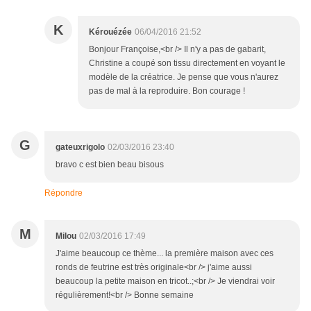
K
Kérouézée
06/04/2016 21:52
Bonjour Françoise,<br /> Il n'y a pas de gabarit,
Christine a coupé son tissu directement en voyant le
modèle de la créatrice. Je pense que vous n'aurez
pas de mal à la reproduire. Bon courage !
G
gateuxrigolo
02/03/2016 23:40
bravo c est bien beau bisous
Répondre
M
Milou
02/03/2016 17:49
J'aime beaucoup ce thème... la première maison avec ces
ronds de feutrine est très originale<br /> j'aime aussi
beaucoup la petite maison en tricot..;<br /> Je viendrai voir
régulièrement!<br /> Bonne semaine