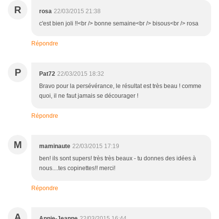
R
rosa
22/03/2015 21:38
c'est bien joli !!<br /> bonne semaine<br /> bisous<br /> rosa
Répondre
P
Pat72
22/03/2015 18:32
Bravo pour la persévérance, le résultat est très beau ! comme
quoi, il ne faut jamais se décourager !
Répondre
M
maminaute
22/03/2015 17:19
ben! ils sont supers! très très beaux - tu donnes des idées à
nous....tes copinettes!! merci!
Répondre
A
Annie-Jeanne
22/03/2015 16:44